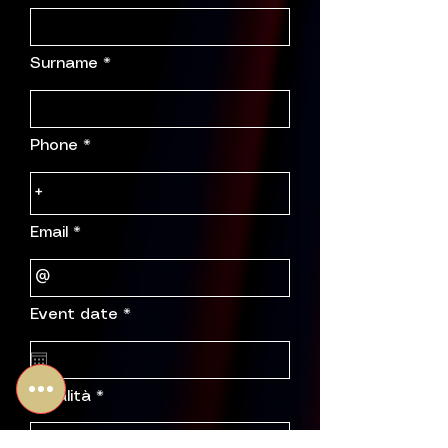
Surname
Phone
Email
r
Event date
*
e
q
u
i
r
Località
e
d