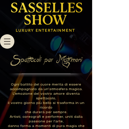
Spettacoli per Matrimoni
Ogni battito del cuore merita di essere
accompagnato da un'atmosfera magica.
L'emozione del vostro amore diventa
spettacolo,
il vostro giorno più bello si trasforma in un
ricordo
che durerà per sempre.
Artisti, coreografi e performer, uniti dalla
passione per l'arte,
danno forma a momenti di pura magia che